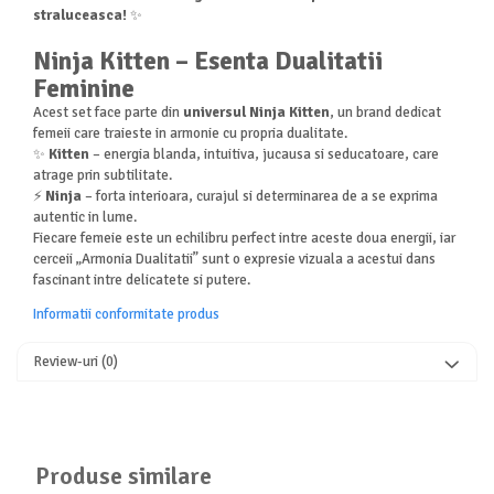
straluceasca!
✨
Ninja Kitten – Esenta Dualitatii
Feminine
Acest set face parte din
universul Ninja Kitten
, un brand dedicat
femeii care traieste in armonie cu propria dualitate.
✨
Kitten
– energia blanda, intuitiva, jucausa si seducatoare, care
atrage prin subtilitate.
⚡
Ninja
– forta interioara, curajul si determinarea de a se exprima
autentic in lume.
Fiecare femeie este un echilibru perfect intre aceste doua energii, iar
cerceii „Armonia Dualitatii” sunt o expresie vizuala a acestui dans
fascinant intre delicatete si putere.
Informatii conformitate produs
Review-uri
(0)
Produse similare