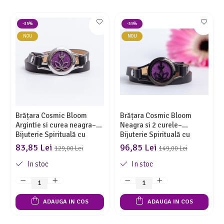
-35%
-35%
NOU
NOU
Brățara Cosmic Bloom
Brățara Cosmic Bloom
Argintie si curea neagra–
Neagra si 2 curele–
Bijuterie Spirituală cu
Bijuterie Spirituală cu
Geometrie Sacră și Energie
Geometrie Sacră și Energie
83,85 Lei
96,85 Lei
129,00 Lei
149,00 Lei
Cosmica
Cosmica
In stoc
In stoc
ADAUGA IN COS
ADAUGA IN COS