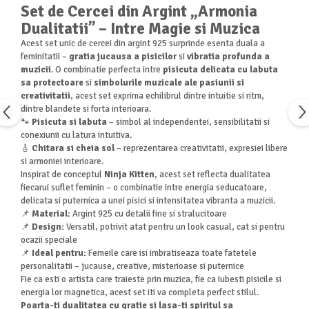
Set de Cercei din Argint „Armonia
Dualitatii” – Intre Magie si Muzica
Acest set unic de cercei din argint 925 surprinde esenta duala a
feminitatii –
gratia jucausa a pisicilor
si
vibratia profunda a
muzicii
. O combinatie perfecta intre
pisicuta delicata cu labuta
sa protectoare
si
simbolurile muzicale ale pasiunii si
creativitatii
, acest set exprima echilibrul dintre intuitie si ritm,
dintre blandete si forta interioara.
🐾
Pisicuta si labuta
– simbol al independentei, sensibilitatii si
conexiunii cu latura intuitiva.
🎸
Chitara si cheia sol
– reprezentarea creativitatii, expresiei libere
si armoniei interioare.
Inspirat de conceptul
Ninja Kitten
, acest set reflecta dualitatea
fiecarui suflet feminin – o combinatie intre energia seducatoare,
delicata si puternica a unei pisici si intensitatea vibranta a muzicii.
📌
Material:
Argint 925 cu detalii fine si stralucitoare
📌
Design:
Versatil, potrivit atat pentru un look casual, cat si pentru
ocazii speciale
📌
Ideal pentru:
Femeile care isi imbratiseaza toate fatetele
personalitatii – jucause, creative, misterioase si puternice
Fie ca esti o artista care traieste prin muzica, fie ca iubesti pisicile si
energia lor magnetica, acest set iti va completa perfect stilul.
Poarta-ti dualitatea cu gratie si lasa-ti spiritul sa