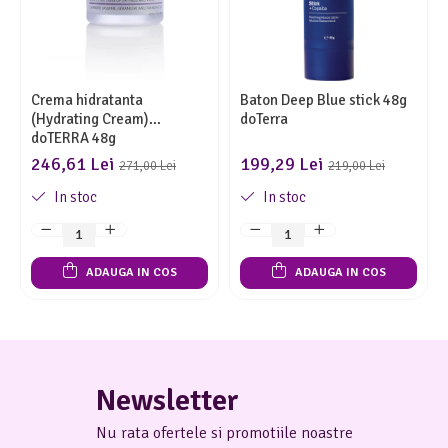
Crema hidratanta
Baton Deep Blue stick 48g
(Hydrating Cream)
doTerra
doTERRA 48g
246,61 Lei
199,29 Lei
271,00 Lei
219,00 Lei
In stoc
In stoc
ADAUGA IN COS
ADAUGA IN COS
Newsletter
Nu rata ofertele si promotiile noastre