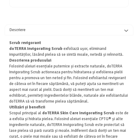
Descriere
Scrub revigorant
doTERRA Invigorating Scrub
exfoliază ușor, eliminand
impurităților, lăsând pielea să se simtă moale, netedă și reînnoită.
Descrierea produsului
Folosind uleiuri esențiale puternice și extracte naturale, doTERRA
Invigorating Scrub actioneaza pentru hidratarea și exfolierea pielii
pentru a promova un ten neted și fin. Folosind exfoliantul revigorant
de câteva ori în fiecare săptămână, vă puteți ajuta sa mentineti un
aspect mai curat al pielii. Dacă doriți să mentineti un ten mai
echilibrat, permiteți ingredientelor blânde, naturale ale exfoliantului
doTERRA să vă transforme pielea săptămânal.
Utilizări și beneficii
Scopul principal al
doTERRA Skin Care Invigorating Scrub
este de
a exfolia și hidrata pielea. Folosind uleiuri esențiale CPTG® și alte
ingrediente naturale, doTERRA Invigorating Scrub este proiectat să
lase pielea să pară curată și moale. Indiferent dacă doriți un ten mai
curat, o piele mai moale sau să exfoliați de câteva ori în fiecare