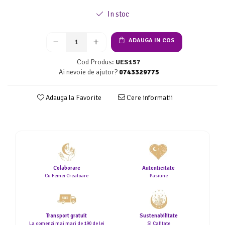
In stoc
ADAUGA IN COS
Cod Produs:
UES157
Ai nevoie de ajutor?
0743329775
Adauga la Favorite
Cere informatii
Colaborare
Autenticitate
Cu Femei Creatoare
Pasiune
Transport gratuit
Sustenabilitate
La comenzi mai mari de 190 de lei
Si Calitate