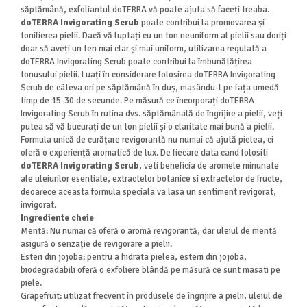
săptămână, exfoliantul doTERRA vă poate ajuta să faceți treaba.
doTERRA Invigorating Scrub
poate contribui la promovarea și
tonifierea pielii. Dacă vă luptați cu un ton neuniform al pielii sau doriți
doar să aveți un ten mai clar și mai uniform, utilizarea regulată a
doTERRA Invigorating Scrub poate contribui la îmbunătățirea
tonusului pielii. Luați în considerare folosirea doTERRA Invigorating
Scrub de câteva ori pe săptămână în duș, masându-l pe fața umedă
timp de 15-30 de secunde. Pe măsură ce încorporați doTERRA
Invigorating Scrub în rutina dvs. săptămânală de îngrijire a pielii, veți
putea să vă bucurați de un ton pielii și o claritate mai bună a pielii.
Formula unică de curățare revigorantă nu numai că ajută pielea, ci
oferă o experiență aromatică de lux. De fiecare data cand folositi
doTERRA Invigorating Scrub
, veti beneficia de aromele minunate
ale uleiurilor esentiale, extractelor botanice si extractelor de fructe,
deoarece aceasta formula speciala va lasa un sentiment revigorat,
invigorat.
Ingrediente cheie
Mentă: Nu numai că oferă o aromă revigorantă, dar uleiul de mentă
asigură o senzație de revigorare a pielii.
Esteri din jojoba: pentru a hidrata pielea, esterii din jojoba,
biodegradabili oferă o exfoliere blândă pe măsură ce sunt masati pe
piele.
Grapefruit: utilizat frecvent în produsele de îngrijire a pielii, uleiul de