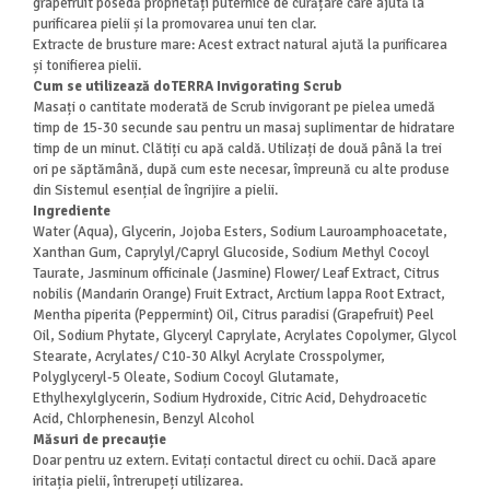
grapefruit posedă proprietăți puternice de curățare care ajută la
purificarea pielii și la promovarea unui ten clar.
Extracte de brusture mare: Acest extract natural ajută la purificarea
și tonifierea pielii.
Cum se utilizează doTERRA Invigorating Scrub
Masați o cantitate moderată de Scrub invigorant pe pielea umedă
timp de 15-30 secunde sau pentru un masaj suplimentar de hidratare
timp de un minut. Clătiți cu apă caldă. Utilizați de două până la trei
ori pe săptămână, după cum este necesar, împreună cu alte produse
din Sistemul esențial de îngrijire a pielii.
Ingrediente
Water (Aqua), Glycerin, Jojoba Esters, Sodium Lauroamphoacetate,
Xanthan Gum, Caprylyl/Capryl Glucoside, Sodium Methyl Cocoyl
Taurate, Jasminum officinale (Jasmine) Flower/ Leaf Extract, Citrus
nobilis (Mandarin Orange) Fruit Extract, Arctium lappa Root Extract,
Mentha piperita (Peppermint) Oil, Citrus paradisi (Grapefruit) Peel
Oil, Sodium Phytate, Glyceryl Caprylate, Acrylates Copolymer, Glycol
Stearate, Acrylates/ C10-30 Alkyl Acrylate Crosspolymer,
Polyglyceryl-5 Oleate, Sodium Cocoyl Glutamate,
Ethylhexylglycerin, Sodium Hydroxide, Citric Acid, Dehydroacetic
Acid, Chlorphenesin, Benzyl Alcohol
Măsuri de precauție
Doar pentru uz extern. Evitați contactul direct cu ochii. Dacă apare
iritația pielii, întrerupeți utilizarea.