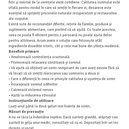
fizic și mental de la cerințele vieții cotidiene. Calitatea somnului este
vitală pentru modul în care vă simțiți în fiecare zi, deoarece este
esențial să sprijiniți procesele naturale recuperatorii și restaurative
ale corpului.
Există sute de recomandări diferite, rețete de familie, produse și
suplimente alimentare, care pretind că vă ajută. Cu toate acestea,
ceea ce poate fi eficient pentru o persoană nu poate ajuta deloc
pentru altcineva. Acum avem o soluție care folosește atât
ingrediente dovedite istoric, cât și cele mai bune din știința modernă.
Beneficii primare
• Ameliorează somnolența ocazională
• Promovează relaxarea sănătoasă și somnul
• Vă ajută să obțineți un somn revigorant de care aveți nevoie fără să
vă lăsați să vă simțiți morocanos sau somnoros a doua zi
• Face o diferență în ceea ce privește calitatea și ușurința de somn
• Încurajează somnul odihnitor
• Calmează sistemul nervos
• Ajută la reducerea stresului
Instrucțiunile de utilizare
Luați unul până la două geluri moi înainte de somn.
Măsuri de precauție
A nu se lăsa la îndemâna copiilor. Dacă sunteți gravidă, alăptați sau
sunteti in grija unui medic, consultați-vă cu el. Depozitați într-un loc
răcoros și uscat.