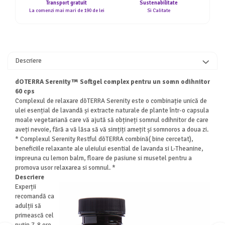
Transport gratuit
Sustenabilitate
La comenzi mai mari de 190 de lei
Si Calitate
Descriere
dOTERRA Serenity ™ Softgel complex pentru un somn odihnitor
60 cps
Complexul de relaxare dōTERRA Serenity este o combinație unică de
ulei esențial de lavandă și extracte naturale de plante într-o capsula
moale vegetariană care vă ajută să obțineți somnul odihnitor de care
aveți nevoie, fără a vă lăsa să vă simțiți amețit și somnoros a doua zi.
* Complexul Serenity Restful dōTERRA combină( bine cercetat),
beneficiile relaxante ale uleiului esential de lavanda si L-Theanine,
impreuna cu lemon balm, floare de pasiune si musetel pentru a
promova usor relaxarea si somnul. *
Descriere
Experții
recomandă ca
adulții să
primească cel
puțin 7-8 ore