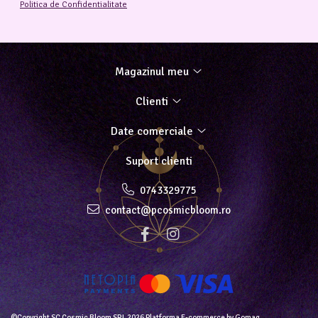
Politica de Confidentialitate
Magazinul meu
Clienti
Date comerciale
Suport clienti
0743329775
contact@pcosmicbloom.ro
©Copyright SC Cosmic Bloom SRL 2026
Platforma E-commerce by Gomag