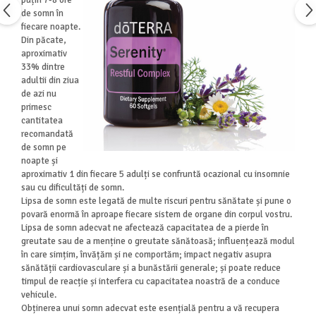
de somn în
fiecare noapte.
Din păcate,
aproximativ
33% dintre
adultii din ziua
de azi nu
primesc
cantitatea
recomandată
de somn pe
noapte și
aproximativ 1 din fiecare 5 adulți se confruntă ocazional cu insomnie
sau cu dificultăți de somn.
Lipsa de somn este legată de multe riscuri pentru sănătate și pune o
povară enormă în aproape fiecare sistem de organe din corpul vostru.
Lipsa de somn adecvat ne afectează capacitatea de a pierde în
greutate sau de a menține o greutate sănătoasă; influențează modul
în care simțim, învățăm și ne comportăm; impact negativ asupra
sănătății cardiovasculare și a bunăstării generale; și poate reduce
timpul de reacție și interfera cu capacitatea noastră de a conduce
vehicule.
Obținerea unui somn adecvat este esențială pentru a vă recupera