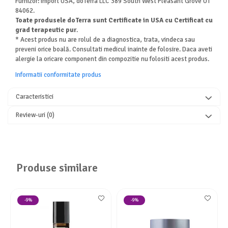
Furnizor: import USA, doTerra LLC 389 South West Pleasant Grove UT
84062.
Toate produsele doTerra sunt Certificate in USA cu Certificat cu
grad terapeutic pur
.
* Acest produs nu are rolul de a diagnostica, trata, vindeca sau
preveni orice boală. Consultati medicul inainte de folosire. Daca aveti
alergie la oricare component din compozitie nu folositi acest produs.
Informatii conformitate produs
Caracteristici
Review-uri
(0)
Produse similare
-9%
-9%