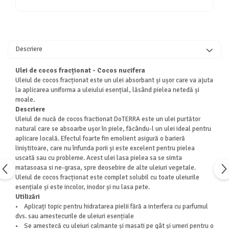
Descriere
Ulei de cocos fracționat - Cocos nucifera
Uleiul de cocos fracționat este un ulei absorbant și ușor care va ajuta
la aplicarea uniforma a uleiului esențial, lăsând pielea netedă și
moale.
Descriere
Uleiul de nucă de cocos fractionat DoTERRA este un ulei purtător
natural care se absoarbe ușor în piele, făcându-l un ulei ideal pentru
aplicare locală. Efectul foarte fin emolient asigură o barieră
liniștitoare, care nu înfunda porii și este excelent pentru pielea
uscată sau cu probleme. Acest ulei lasa pielea sa se simta
matasoasa si ne-grasa, spre deosebire de alte uleiuri vegetale.
Uleiul de cocos fracționat este complet solubil cu toate uleiurile
esențiale și este incolor, inodor și nu lasa pete.
Utilizări
• Aplicați topic pentru hidratarea pielii fără a interfera cu parfumul
dvs. sau amestecurile de uleiuri esențiale
• Se amestecă cu uleiuri calmante și masati pe gât și umeri pentru o