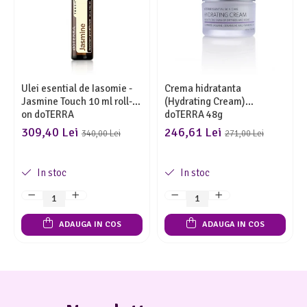
Ulei esential de Iasomie -
Crema hidratanta
Jasmine Touch 10 ml roll-
(Hydrating Cream)
on doTERRA
doTERRA 48g
309,40 Lei
246,61 Lei
340,00 Lei
271,00 Lei
In stoc
In stoc
ADAUGA IN COS
ADAUGA IN COS