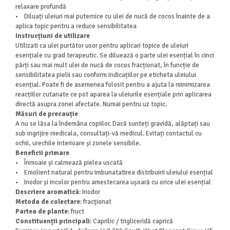
relaxare profundă
• Diluați uleiuri mai puternice cu ulei de nucă de cocos înainte de a
aplica topic pentru a reduce sensibilitatea
Instrucțiuni de utilizare
Utilizati ca ulei purtător usor pentru aplicari topice de uleiuri
esențiale cu grad terapeutic. Se diluează o parte ulei esențial în cinci
părți sau mai mult ulei de nucă de cocos fracționat, în funcție de
sensibilitatea pielii sau conform indicațiilor pe eticheta uleiului
esențial. Poate fi de asemenea folosit pentru a ajuta la minimizarea
reacțiilor cutanate ce pot aparea la uleiurile esențiale prin aplicarea
directă asupra zonei afectate. Numai pentru uz topic.
Măsuri de precauție
A nu se lăsa la îndemâna copiilor. Dacă sunteți gravidă, alăptați sau
sub ingrijire medicala, consultați-vă medicul. Evitați contactul cu
ochii, urechile interioare și zonele sensibile.
Beneficii primare
• Înmoaie și calmează pielea uscată
• Emolient natural pentru imbunatatirea distribuirii uleiului esențial
• Inodor și incolor pentru amestecarea ușoară cu orice ulei esențial
Descriere aromatică
: Inodor
Metoda de colectare
: fracţionat
Partea de plante
: fruct
Constituenții principali
: Caprilic / trigliceridă caprică