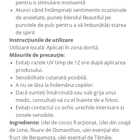
pentru o stimulare motivantă
Atunci când întâmpinați sentimente ocazionale
de anxietate, puneţi blendul Beautiful pe
punctele de puls pentru a vă îmbunătăți starea
de spirit
Instrucțiunile de utilizare
Utilizare locală: Aplicați în zona dorită.
Măsurile de precauție:
Evitați razele UV timp de 12 ore după aplicarea
produsului.
Sensibilitate cutanată posibilă.
A nu se lăsa la îndemâna copiilor.
Dacă sunteți însărcinată sau sub grija unui
medic, consultați-vă cu el înainte de a folosi.
Evitați contactul cu ochii, urechile interioare și
zonele sensibile.
Ingrediente:
Ulei de cocos fracționat, Ulei din coajă
de Lime, floare de Osmanthus, ulei esenţial din
fruct de Bergamota, ulei esenţial de Tămâie.