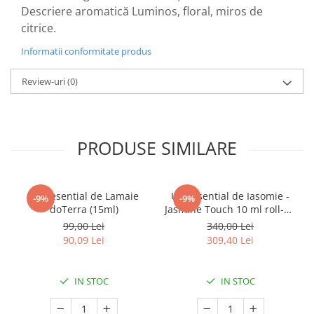
Descriere aromatică Luminos, floral, miros de
citrice.
Informatii conformitate produs
Review-uri
(0)
PRODUSE SIMILARE
Ulei esential de Lamaie
Ulei esential de Iasomie -
-9%
-9%
doTerra (15ml)
Jasmine Touch 10 ml roll-on
doTERRA
99,00 Lei
340,00 Lei
90,09 Lei
309,40 Lei
IN STOC
IN STOC