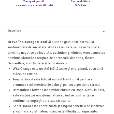
Transport gratuit
Sustenabilitate
La comenzi mai mari de 190 de lei
Si Calitate
Descriere
Brave ™ Courage Blend
vă ajută să gestionați stresul și
sentimentele de anxietate. Ajuta să anuleze sau să estompeze
emoțiile negative de îndoiala, pesimism și cinism. Acest amestec
combină uleiurile esențiale de portocală sălbatica, floare
Osmanthus, scorțișoară și lemn Amyris.
Wild Orange este un ulei înălțătoare și energizant, cu aromă
dulce, de citrice.
Amyris Wood este folosit în mod tradițional pentru a
promova sentimentele de calm și pentru a gestiona stresul.
Osmanthus Flower este similar chimic cu Roşe. Nativ în Asia,
este susținător emoțional atunci când se confruntă cu
sentimente copleșitoare sau stresante.
Scorțișoara este energizantă și asigură beneficii de încălzire
și calmare a pielii atunci când este diluată corespunzător.