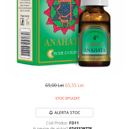
Meditez
69,00 Lei
65,55 Lei
STOC EPUIZAT
ALERTA STOC
Cod Produs:
FD11
Ai nevoie de ajutor?
0743329775