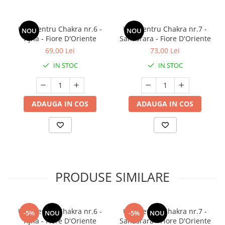
Ulei pentru Chakra nr.6 -
Ulei pentru Chakra nr.7 -
NOU
NOU
Ajna - Fiore D'Oriente
Sahasrara - Fiore D'Oriente
69,00 Lei
73,00 Lei
IN STOC
IN STOC
ADAUGA IN COS
ADAUGA IN COS
PRODUSE SIMILARE
Ulei pentru Chakra nr.6 -
Ulei pentru Chakra nr.7 -
-5%
NOU
-5%
NOU
Ajna - Fiore D'Oriente
Sahasrara - Fiore D'Oriente