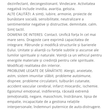
dezinfectant, decongestionant. Vindecare. Activitatea
negativă include invidia, avariția, gelozia.
ALTE CALITĂȚI: A simți, iubire, armonie, proiecte de
bunăstare socială, sensibilitate, neutralizare a
sentimentelor negative și distructive, demnitate, calm.
Simț tactil.
DOMENII DE INTERES: Contact. Unifică forța în cel mai
mare sens. Dragoste care exprimă capacitatea de
integrare. Pătrunde și modifică structurile și barierele
Eului. Unitate și alianță cu forțele subtile și ascunse ale
lumilor spirituale și naturale. Voință ca un vehicul pentru
energiile materiale și credință pentru cele spirituale.
Modificați realitatea din interior.
PROBLEME LEGATE DE SĂNĂTATE: Alergii, anxietate,
astm, sistem imunitar slăbit, probleme autoimune,
dispnee, probleme circulatorii, tulburări cutanate,
accident vascular cerebral, infarct miocardic, ischemie.
Egoismul emoțional, indiferența, răceală extremă
(emoțională), negare, masochism, înstrăinare, lipsa de
empatie, incapacitate de a gestiona relațiile
interpersonale, îndemnuri puternice de auto-distrugere.