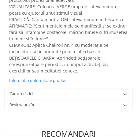
protocolul profesional adecvat).
VIZUALIZARE: Culoarea VERDE timp de câteva minute,
poate cu ajutorul unui stimul vizual.
PRACTICĂ: Cântă mantra OM câteva minute în fiecare zi.
AFIRMAȚIE: "Sentimentele mele se manifestă și se extind
fără să întâmpine obstacole, mărind binele și frumusețea
în mine și în lume".
CHAKROIL: Aplică Chakroil nr. 4 cu moderație pe
încheieturi și pe anumite puncte ale chakrei.
BEȚIȘOARELE CHAKRA: Aprindeți bețișoarele
corespunzătoare periodic, în timpul activităților,
exercițiilor sau meditației conexe.
Informatii conformitate produs
Caracteristici
Review-uri
(0)
RECOMANDARI