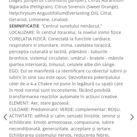
(Sage), Juniperus Communis (Juniper), Citrus Aurantium
Bigaradia (Petitgrain), Citrus Sinensis (Sweet Orange),
Helychrysum Angustifolium(Everlasting Oil), Citral,
Geraniol, Limonene, Linalool.
SEMNIFICAȚIE
: “Centrul sunetului nenăscut.”
LOCALIZARE: În centrul toracelui, la nivelul inimii fizice
CORELATIA FIZICĂ: Conectată la functiile cardiace,
respiratorii si imunitare. Inima, cavitatea toracică,
percepția cutanată și tactilă, plămânii - tuburile
bronhice, sistemul circulator, umărul - brațele - mâinile
(partea interioară), timusul, celulele albe din sânge.
EGO: Eul se manifestă ca identificare cu obiectul iubirii și
iubirii în sine sau este opus. Dezvoltarea potențialului
celei de-a 4-a Chakre ne pune în legătură cu spații care
în mod normal sunt inconștiente, făcând posibilă
transformarea reacțiilor automate în acțiuni creative.
ELEMENT: Aer, stare gazoasă.
CULOARE: Predominant: VERDE; complementar: ROȘU.
ACTIVITATE: odihnă și calm; senzații liniștite, senine și
echilibrate. Emoții armonioase, compasiune, iubire
necondiționată, generozitate, acceptare și iertare.
Echilibrarea sistemului nervos, reducerea febrei,