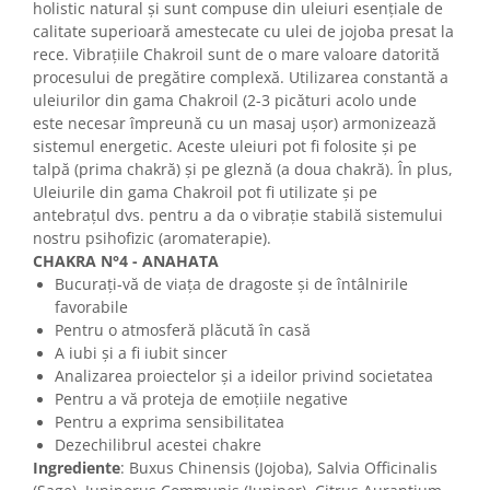
holistic natural și sunt compuse din uleiuri esențiale de
calitate superioară amestecate cu ulei de jojoba presat la
rece. Vibrațiile Chakroil sunt de o mare valoare datorită
procesului de pregătire complexă. Utilizarea constantă a
uleiurilor din gama Chakroil (2-3 picături acolo unde
este necesar împreună cu un masaj ușor) armonizează
sistemul energetic. Aceste uleiuri pot fi folosite și pe
talpă (prima chakră) și pe gleznă (a doua chakră). În plus,
Uleiurile din gama Chakroil pot fi utilizate și pe
antebrațul dvs. pentru a da o vibrație stabilă sistemului
nostru psihofizic (aromaterapie).
CHAKRA N°4 - ANAHATA
Bucurați-vă de viața de dragoste și de întâlnirile
favorabile
Pentru o atmosferă plăcută în casă
A iubi și a fi iubit sincer
Analizarea proiectelor și a ideilor privind societatea
Pentru a vă proteja de emoțiile negative
Pentru a exprima sensibilitatea
Dezechilibrul acestei chakre
Ingrediente
: Buxus Chinensis (Jojoba), Salvia Officinalis