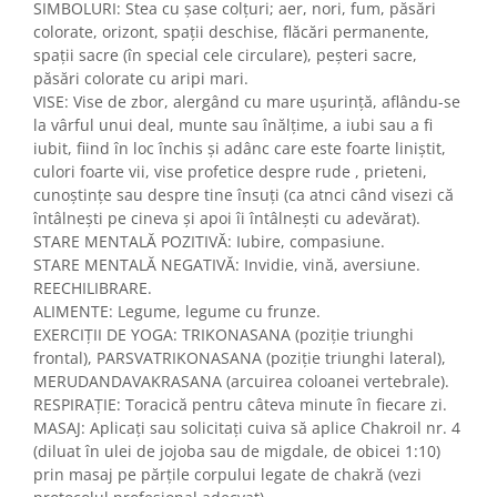
SIMBOLURI: Stea cu șase colțuri; aer, nori, fum, păsări
colorate, orizont, spații deschise, flăcări permanente,
spații sacre (în special cele circulare), peșteri sacre,
păsări colorate cu aripi mari.
VISE: Vise de zbor, alergând cu mare ușurință, aflându-se
la vârful unui deal, munte sau înălțime, a iubi sau a fi
iubit, fiind în loc închis și adânc care este foarte liniștit,
culori foarte vii, vise profetice despre rude , prieteni,
cunoștințe sau despre tine însuți (ca atnci când visezi că
întâlnești pe cineva și apoi îi întâlnești cu adevărat).
STARE MENTALĂ POZITIVĂ: Iubire, compasiune.
STARE MENTALĂ NEGATIVĂ: Invidie, vină, aversiune.
REECHILIBRARE.
ALIMENTE: Legume, legume cu frunze.
EXERCIȚII DE YOGA: TRIKONASANA (poziție triunghi
frontal), PARSVATRIKONASANA (poziție triunghi lateral),
MERUDANDAVAKRASANA (arcuirea coloanei vertebrale).
RESPIRAȚIE: Toracică pentru câteva minute în fiecare zi.
MASAJ: Aplicați sau solicitați cuiva să aplice Chakroil nr. 4
(diluat în ulei de jojoba sau de migdale, de obicei 1:10)
prin masaj pe părțile corpului legate de chakră (vezi