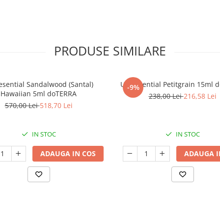
PRODUSE SIMILARE
 esential Sandalwood (Santal)
Ulei esential Petitgrain 15ml
-9%
Hawaiian 5ml doTERRA
238,00 Lei
216,58 Lei
570,00 Lei
518,70 Lei
IN STOC
IN STOC
ADAUGA IN COS
ADAUGA I