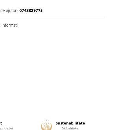
 de ajutor?
0743329775
informatii
it
Sustenabilitate
0 de lei
Si Calitate