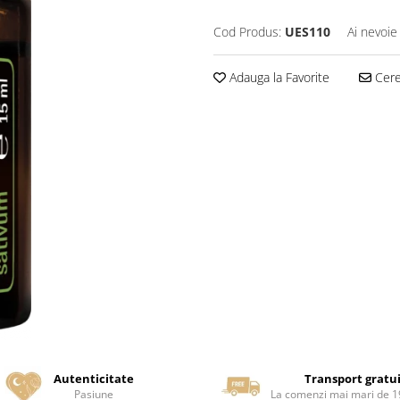
Cod Produs:
UES110
Ai nevoie
Adauga la Favorite
Cere 
Autenticitate
Transport gratu
Pasiune
La comenzi mai mari de 19