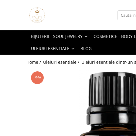
Bijuterii - Soul Jewelry
Cosmetice - Body Love
Vindecare - Energy Healing
Betisoare parfumate
Uleiuri esentiale
Cosmic Bloom Collection
Cosmetice cu ingrediente 100%
Rasini si plante sacre
Betisoare parfumate traditionale
Uleiuri vegetale purtatoare
BIJUTERII - SOUL JEWELRY
COSMETICE - BODY 
naturale
Tree of Life
Accesorii Energy Healing
Betisoarele parfumate ale Ingerilor
Amestec uleiuri esentiale
Cosmetice cu uleiuri esentiale
ULEIURI ESENTIALE
BLOG
Collaboration Bloom - Artisti
Uleiuri pentru chakre
Difuzor uleiuri esentiale -
Deodorant pentru corp
Aromaterapie
NinjaKitten Artist
Home /
Uleiuri esentiale /
Uleiuri esentiale dintr-un 
Doterra Romania - Produse
Categorie de bijuterie
cosmetice cu ulei esential
Coliere pietre semipretioase
-9%
Kit uleiuri esentiale
Bratari pietre semipretioase
Suplimente alimentare cu uleiuri
Inele
esentiale doTerra
Energia Pietrei
Uleiuri esentiale dintr-un singur
Iubesc cu Pasiune
ingredient
Sunt curajoasa
Uleiuri esentiale tip roll-on
Intuiesc
Putere & Curaj