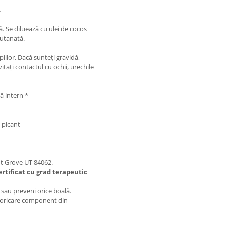
.
ă. Se diluează cu ulei de cocos
cutanată.
piilor. Dacă sunteți gravidă,
itați contactul cu ochii, urechile
ă intern *
 picant
t Grove UT 84062.
rtificat cu grad terapeutic
 sau preveni orice boală.
la oricare component din