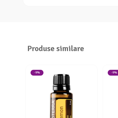
Produse similare
-9%
-9%