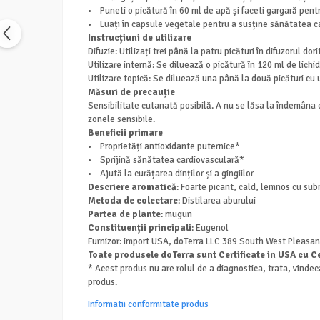
• Puneti o picătură în 60 ml de apă și faceti gargară pent
• Luați în capsule vegetale pentru a susține sănătatea c
Instrucțiuni de utilizare
Difuzie: Utilizați trei până la patru picături în difuzorul dorit
Utilizare internă: Se diluează o picătură în 120 ml de lichid
Utilizare topică: Se diluează una până la două picături cu 
Măsuri de precauție
Sensibilitate cutanată posibilă. A nu se lăsa la îndemâna co
zonele sensibile.
Beneficii primare
• Proprietăți antioxidante puternice*
• Sprijină sănătatea cardiovasculară*
• Ajută la curățarea dinților și a gingiilor
Descriere aromatică
: Foarte picant, cald, lemnos cu sub
Metoda de colectare
: Distilarea aburului
Partea de plante
: muguri
Constituenții principali
: Eugenol
Furnizor: import USA, doTerra LLC 389 South West Pleasa
Toate produsele doTerra sunt Certificate in USA cu Ce
* Acest produs nu are rolul de a diagnostica, trata, vindec
produs.
Informatii conformitate produs