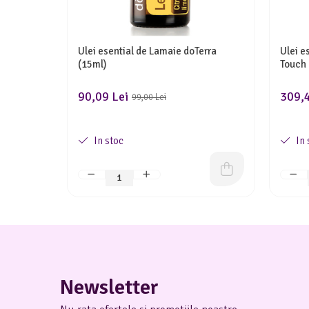
Ulei esential de Lamaie doTerra
Ulei e
(15ml)
Touch 
90,09 Lei
309,4
99,00 Lei
In stoc
In 
Newsletter