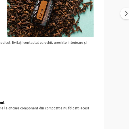
dicul. Evitați contactul cu ochii, urechile interioare și
col
.
gie la oricare component din compozitie nu folositi acest