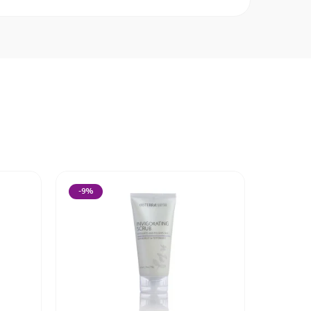
-9%
-9%