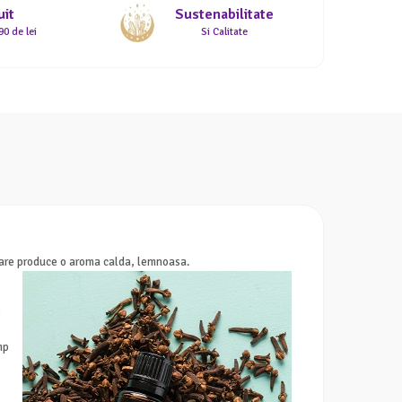
uit
Sustenabilitate
0 de lei
Si Calitate
t care produce o aroma calda, lemnoasa.
e
mp