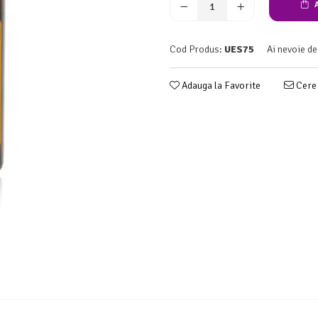
A
Cod Produs:
UES75
Ai nevoie de
Adauga la Favorite
Cere 