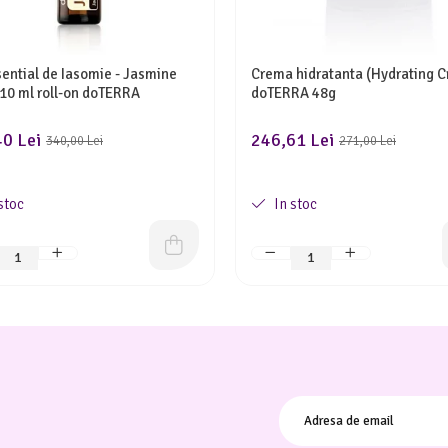
sential de Iasomie - Jasmine
Crema hidratanta (Hydrating 
10 ml roll-on doTERRA
doTERRA 48g
0 Lei
246,61 Lei
340,00 Lei
271,00 Lei
stoc
In stoc