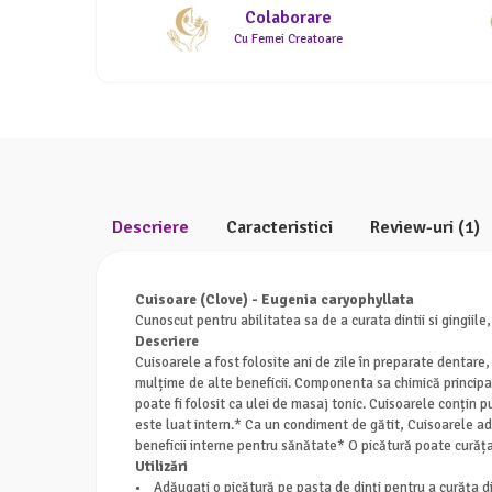
Colaborare
Cu Femei Creatoare
Descriere
Caracteristici
Review-uri
(1)
Cuisoare (Clove) - Eugenia caryophyllata
Cunoscut pentru abilitatea sa de a curata dintii si gingii
Descriere
Cuisoarele a fost folosite ani de zile în preparate dentar
mulțime de alte beneficii. Componenta sa chimică principal
poate fi folosit ca ulei de masaj tonic. Cuisoarele conțin 
este luat intern.* Ca un condiment de gătit, Cuisoarele ad
beneficii interne pentru sănătate* O picătură poate curăța 
Utilizări
• Adăugați o picătură pe pasta de dinți pentru a curăța dinț