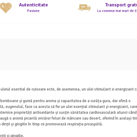
Autenticitate
Transport grat
Pasiune
La comenzi mai mari de 19
le, uleiul esential de cuisoare este, de asemenea, un ulei stimulant si energizan
e, bomboane și gumă pentru aroma și capacitatea de a curăța gura, dar oferă o
ă, eugenolul, face ca acesta să fie un ulei esențial stimulant și energizant, car
puternice proprietăți antioxidante și susțin sănătatea cardiovasculară atunci când
augă o aromă picantă oricăror feluri de mâncare sau desert, oferind în același ti
dinții și gingiile în timp ce promovează respirația proaspătă.
ii și gingiile.