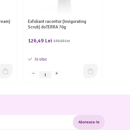
Cream)
Exfoliant racoritor (Invigorating
Complex 
Scrub) doTERRA 70g
- 60 caps
126,49 Lei
336,97 
139,00 Lei
In stoc
La co