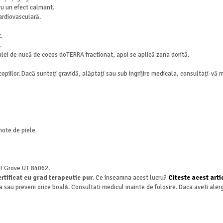
ru un efect calmant.
ardiovasculară.
.
.
ulei de nucă de cocos doTERRA fractionat, apoi se aplică zona dorită.
piilor. Dacă sunteți gravidă, alăptați sau sub ingrijire medicala, consultați-vă me
note de piele
nt Grove UT 84062.
rtificat cu grad terapeutic pur
. Ce inseamna acest lucru?
Citeste acest arti
a sau preveni orice boală. Consultati medicul inainte de folosire. Daca aveti aler