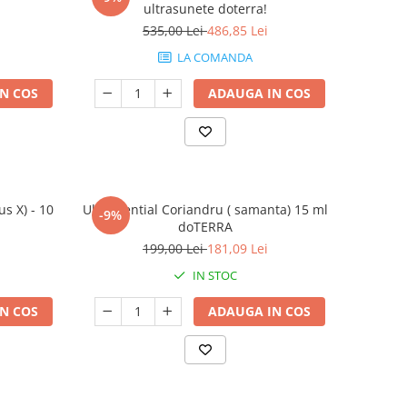
ultrasunete doterra!
535,00 Lei
486,85 Lei
LA COMANDA
N COS
ADAUGA IN COS
us X) - 10
Ulei esential Coriandru ( samanta) 15 ml
-9%
doTERRA
199,00 Lei
181,09 Lei
IN STOC
N COS
ADAUGA IN COS