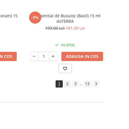
joram) 15
Ulei esential de Busuioc (Basil) 15 ml
-9%
doTERRA
199,00 Lei
181,09 Lei
IN STOC
N COS
ADAUGA IN COS
1
2
3
13
...