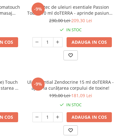
Aromatouch
Amestec de uleiuri esentiale Passion
-9%
 masaj
Touch 10 ml doTERRA - aprinde pasiunea
si reda buna-dispozitie
230,00 Lei
209,30 Lei
IN STOC
N COS
ADAUGA IN COS
se) Touch
Ulei esential Zendocrine 15 ml doTERRA -
-9%
 starea de
ajută la curățarea corpului de toxine!
199,00 Lei
181,09 Lei
IN STOC
N COS
ADAUGA IN COS