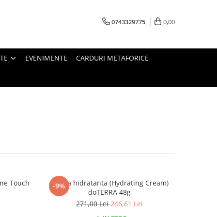
0743329775
0,00
TE
EVENIMENTE
CARDURI METAFORICE
mine Touch
Crema hidratanta (Hydrating Cream)
-9%
A
doTERRA 48g
271,00 Lei
246,61 Lei