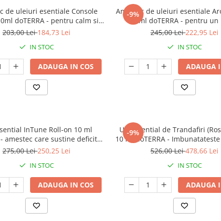
 de uleiuri esentiale Console
Amestec de uleiuri esentiale 
-9%
0ml doTERRA - pentru calm si
15 ml doTERRA - pentru un
liniste interioara
relaxant
203,00 Lei
184,73 Lei
245,00 Lei
222,95 Lei
IN STOC
IN STOC
ADAUGA IN COS
ADAUGA I
esential InTune Roll-on 10 ml
Ulei esential de Trandafiri (Ro
-9%
 amestec care sustine deficitul
10 ml doTERRA - Imbunatateste
e atentie si concentrare!
spirit!
275,00 Lei
250,25 Lei
526,00 Lei
478,66 Lei
IN STOC
IN STOC
ADAUGA IN COS
ADAUGA I