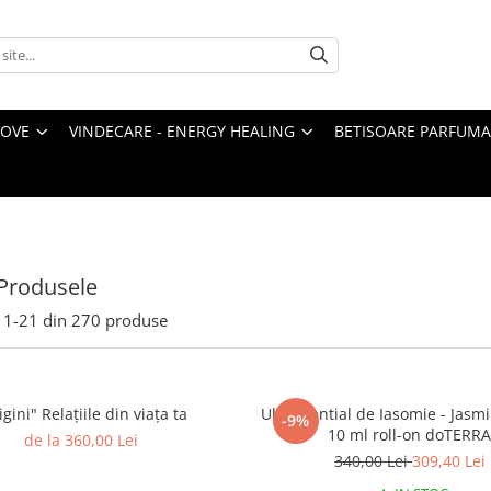
LOVE
VINDECARE - ENERGY HEALING
BETISOARE PARFUMA
Produsele
1-
21
din
270
produse
igini" Relațiile din viața ta
Ulei esential de Iasomie - Jas
-9%
10 ml roll-on doTERR
de la 360,00 Lei
340,00 Lei
309,40 Lei