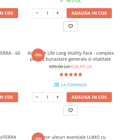
IN STOC
N COS
ADAUGA IN COS
ERRA - 60
doTERRA Life Long Vitality Pack - complex
-9%
pentru bunastare generala si vitalitate
699,00 Lei
636,09 Lei
LA COMANDA
N COS
ADAUGA IN COS
 doTERRA
Difuzor uleiuri esentiale LUMO cu
-9%