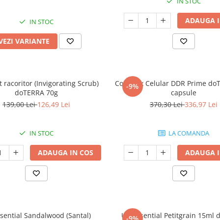
IN STOC
ADAUGA I
IN STOC
VEZI VARIANTE
t racoritor (Invigorating Scrub)
Complex Celular DDR Prime doT
-9%
doTERRA 70g
capsule
139,00 Lei
126,49 Lei
370,30 Lei
336,97 Lei
IN STOC
LA COMANDA
ADAUGA IN COS
ADAUGA I
esential Sandalwood (Santal)
Ulei esential Petitgrain 15ml
-9%