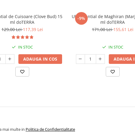
ntial de Cuisoare (Clove Bud) 15
Ulei esential de Maghiran (Mar
-9%
ml doTERRA
ml doTERRA
129,00 Lei
117,39 Lei
171,00 Lei
155,61 Lei
IN STOC
IN STOC
ADAUGA IN COS
ADAUGA I
la mai multe in
Politica de Confidentialitate