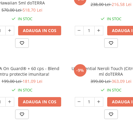
Hawaiian 5ml doTERRA
238,00 Lei
216,58 Lei
570,00 Lei
518,70 Lei
IN STOC
IN STOC
ADAUGA IN COS
ADAUGA I
 On Guard® + 60 cps - Blend
Ulei esential Neroli Touch (Citr
-9%
ntru protectie imunitara!
ml doTERRA
199,00 Lei
181,09 Lei
399,00 Lei
363,09 Lei
IN STOC
IN STOC
ADAUGA IN COS
ADAUGA I