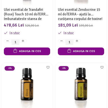
Ulei esential de Trandafiri
Ulei esential Zendocrine 15
(Rose) Touch 10 ml doTERRA -
ml doTERRA - ajută la
Imbunatateste starea de
curățarea corpului de toxine!
spirit!
478,66 Lei
181,09 Lei
526,00 Lei
199,00 Lei
In stoc
In stoc
ADAUGA IN COS
ADAUGA IN COS
-9%
-9%