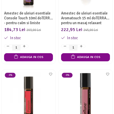
Amestec de uleiuri esentiale
Amestec de uleiuri esentiale
Console Touch 10ml doTERRA
Aromatouch 15 ml doTERRA -
- pentru calm si liniste
pentru un masaj relaxant
interioara
184,73 Lei
222,95 Lei
203,00 Lei
245,00 Lei
In stoc
In stoc
ADAUGA IN COS
ADAUGA IN COS
-9%
-9%