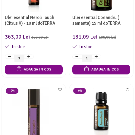
Ulei esential Neroli Touch
Ulei esential Coriandru (
(Citrus X) - 10 ml doTERRA
samanta) 15 ml doTERRA
363,09 Lei
181,09 Lei
399,00 Lei
199,00 Lei
In stoc
In stoc
ADAUGA IN COS
ADAUGA IN COS
-9%
-9%