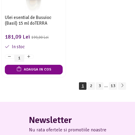
Ulei esential de Busuioc
(Basil) 15 ml doTERRA
181,09 Lei
199,00 Lei
In stoc
ADAUGA IN COS
1
2
3
...
13
Newsletter
Nu rata ofertele si promotiile noastre