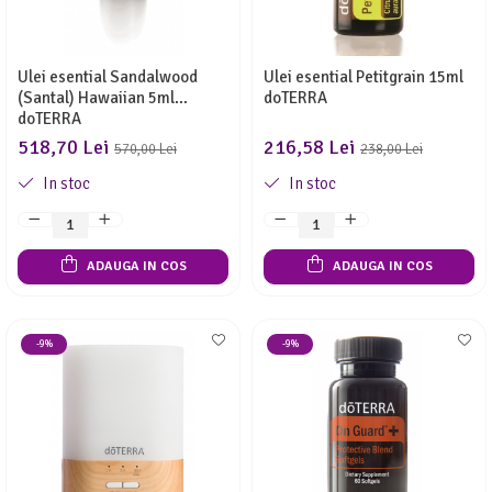
Ulei esential Sandalwood
Ulei esential Petitgrain 15ml
(Santal) Hawaiian 5ml
doTERRA
doTERRA
518,70 Lei
216,58 Lei
570,00 Lei
238,00 Lei
In stoc
In stoc
ADAUGA IN COS
ADAUGA IN COS
-9%
-9%