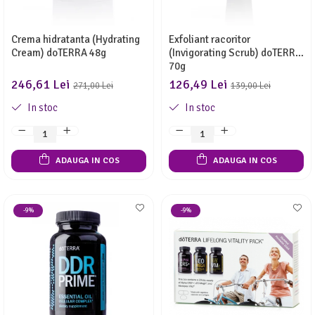
Crema hidratanta (Hydrating
Exfoliant racoritor
Cream) doTERRA 48g
(Invigorating Scrub) doTERRA
70g
246,61 Lei
126,49 Lei
271,00 Lei
139,00 Lei
In stoc
In stoc
ADAUGA IN COS
ADAUGA IN COS
-9%
-9%