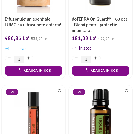
Difuzor uleiuri esentiale
dōTERRA On Guard® + 60 cps
LUMO cu ultrasunete doterra!
- Blend pentru protectie
imunitara!
486,85 Lei
181,09 Lei
535,00 Lei
199,00 Lei
In stoc
La comanda
ADAUGA IN COS
ADAUGA IN COS
-9%
-9%