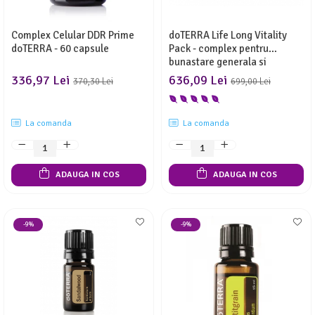
Complex Celular DDR Prime
doTERRA Life Long Vitality
doTERRA - 60 capsule
Pack - complex pentru
bunastare generala si
vitalitate
336,97 Lei
636,09 Lei
370,30 Lei
699,00 Lei
La comanda
La comanda
ADAUGA IN COS
ADAUGA IN COS
-9%
-9%