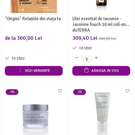
Meditez
"Origini" Relațiile din viața ta
Ulei esential de Iasomie -
Jasmine Touch 10 ml roll-on
doTERRA
de la 360,00 Lei
309,40 Lei
340,00 Lei
In stoc
In stoc
VEZI VARIANTE
ADAUGA IN COS
-9%
-9%