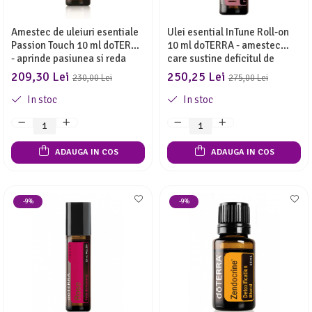
Amestec de uleiuri esentiale
Ulei esential InTune Roll-on
Passion Touch 10 ml doTERRA
10 ml doTERRA - amestec
- aprinde pasiunea si reda
care sustine deficitul de
buna-dispozitie
atentie si concentrare!
209,30 Lei
250,25 Lei
230,00 Lei
275,00 Lei
In stoc
In stoc
ADAUGA IN COS
ADAUGA IN COS
-9%
-9%