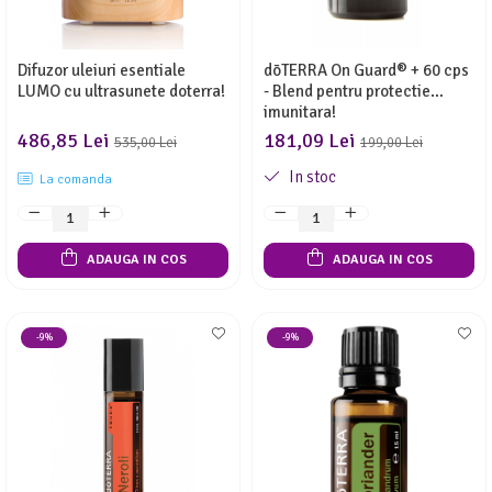
Difuzor uleiuri esentiale
dōTERRA On Guard® + 60 cps
LUMO cu ultrasunete doterra!
- Blend pentru protectie
imunitara!
486,85 Lei
181,09 Lei
535,00 Lei
199,00 Lei
In stoc
La comanda
ADAUGA IN COS
ADAUGA IN COS
-9%
-9%