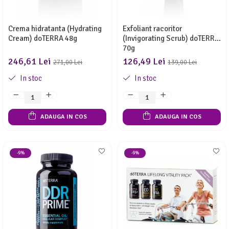
Crema hidratanta (Hydrating
Exfoliant racoritor
Cream) doTERRA 48g
(Invigorating Scrub) doTERRA
70g
246,61 Lei
126,49 Lei
271,00 Lei
139,00 Lei
In stoc
In stoc
ADAUGA IN COS
ADAUGA IN COS
-9%
-9%