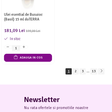
Ulei esential de Busuioc
(Basil) 15 ml doTERRA
181,09 Lei
199,00 Lei
In stoc
ADAUGA IN COS
1
2
3
...
13
Newsletter
Nu rata ofertele si promotiile noastre