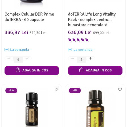
Complex Celular DDR Prime
doTERRA Life Long Vitality
doTERRA - 60 capsule
Pack - complex pentru
bunastare generala si
vitalitate
336,97 Lei
636,09 Lei
370,30 Lei
699,00 Lei
La comanda
La comanda
ADAUGA IN COS
ADAUGA IN COS
-9%
-9%