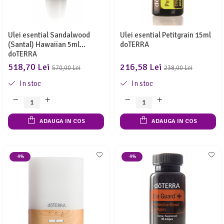
Ulei esential Sandalwood
Ulei esential Petitgrain 15ml
(Santal) Hawaiian 5ml
doTERRA
doTERRA
518,70 Lei
216,58 Lei
570,00 Lei
238,00 Lei
In stoc
In stoc
ADAUGA IN COS
ADAUGA IN COS
-9%
-9%