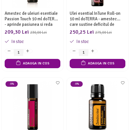
Amestec de uleiuri esentiale
Ulei esential InTune Roll-on
Passion Touch 10 ml doTERRA
10 ml doTERRA - amestec
- aprinde pasiunea si reda
care sustine deficitul de
buna-dispozitie
atentie si concentrare!
209,30 Lei
250,25 Lei
230,00 Lei
275,00 Lei
In stoc
In stoc
ADAUGA IN COS
ADAUGA IN COS
-9%
-9%