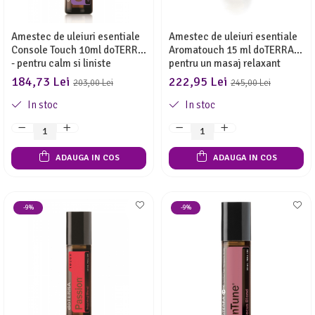
Amestec de uleiuri esentiale
Amestec de uleiuri esentiale
Console Touch 10ml doTERRA
Aromatouch 15 ml doTERRA -
- pentru calm si liniste
pentru un masaj relaxant
interioara
184,73 Lei
222,95 Lei
203,00 Lei
245,00 Lei
In stoc
In stoc
ADAUGA IN COS
ADAUGA IN COS
-9%
-9%