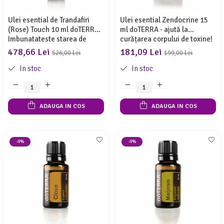
Ulei esential de Trandafiri
Ulei esential Zendocrine 15
(Rose) Touch 10 ml doTERRA -
ml doTERRA - ajută la
Imbunatateste starea de
curățarea corpului de toxine!
spirit!
478,66 Lei
181,09 Lei
526,00 Lei
199,00 Lei
In stoc
In stoc
ADAUGA IN COS
ADAUGA IN COS
-9%
-9%