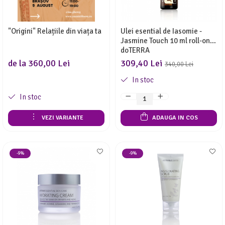
Meditez
"Origini" Relațiile din viața ta
Ulei esential de Iasomie -
Jasmine Touch 10 ml roll-on
doTERRA
de la 360,00 Lei
309,40 Lei
340,00 Lei
In stoc
In stoc
VEZI VARIANTE
ADAUGA IN COS
-9%
-9%