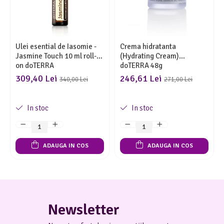
Ulei esential de Iasomie -
Crema hidratanta
Jasmine Touch 10 ml roll-
(Hydrating Cream)
on doTERRA
doTERRA 48g
309,40 Lei
246,61 Lei
340,00 Lei
271,00 Lei
In stoc
In stoc
ADAUGA IN COS
ADAUGA IN COS
Newsletter