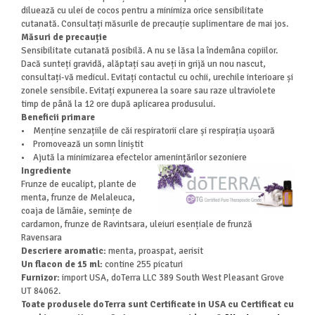
diluează cu ulei de cocos pentru a minimiza orice sensibilitate
cutanată. Consultați măsurile de precauție suplimentare de mai jos.
Măsuri de precauție
Sensibilitate cutanată posibilă. A nu se lăsa la îndemâna copiilor.
Dacă sunteți gravidă, alăptați sau aveți in grijă un nou nascut,
consultați-vă medicul. Evitați contactul cu ochii, urechile interioare și
zonele sensibile. Evitați expunerea la soare sau raze ultraviolete
timp de până la 12 ore după aplicarea produsului.
Beneficii primare
• Menține senzațiile de căi respiratorii clare și respirația ușoară
• Promovează un somn liniștit
• Ajută la minimizarea efectelor amenințărilor sezoniere
Ingrediente
Frunze de eucalipt, plante de
menta, frunze de Melaleuca,
coaja de lămâie, semințe de
cardamon, frunze de Ravintsara, uleiuri esențiale de frunză
Ravensara
Descriere aromatic:
menta, proaspat, aerisit
Un flacon de 15 ml:
contine 255 picaturi
Furnizor:
import USA, doTerra LLC 389 South West Pleasant Grove
UT 84062.
Toate produsele doTerra sunt Certificate in USA cu Certificat cu