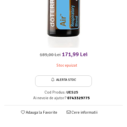
Meditez
171,99 Lei
189,00 Lei
Stoc epuizat
ALERTA STOC
Cod Produs:
UES25
Ai nevoie de ajutor?
0743329775
Adauga la Favorite
Cere informatii