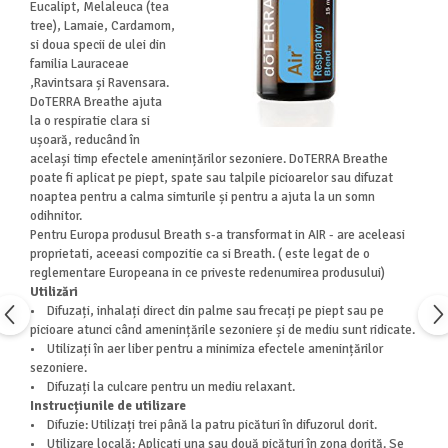
Eucalipt, Melaleuca (tea
tree), Lamaie, Cardamom,
si doua specii de ulei din
familia Lauraceae
,Ravintsara și Ravensara.
DoTERRA Breathe ajuta
la o respiratie clara si
ușoară, reducând în
același timp efectele amenințărilor sezoniere. DoTERRA Breathe
poate fi aplicat pe piept, spate sau talpile picioarelor sau difuzat
noaptea pentru a calma simturile și pentru a ajuta la un somn
odihnitor.
Pentru Europa produsul Breath s-a transformat in AIR - are aceleasi
proprietati, aceeasi compozitie ca si Breath. ( este legat de o
reglementare Europeana in ce priveste redenumirea produsului)
Utilizări
• Difuzați, inhalați direct din palme sau frecați pe piept sau pe
picioare atunci când amenințările sezoniere și de mediu sunt ridicate.
• Utilizați în aer liber pentru a minimiza efectele amenințărilor
sezoniere.
• Difuzați la culcare pentru un mediu relaxant.
Instrucțiunile de utilizare
• Difuzie: Utilizați trei până la patru picături în difuzorul dorit.
• Utilizare locală: Aplicați una sau două picături în zona dorită. Se