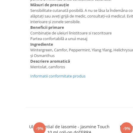
Măsuri de precauție
Sensibilitate cutanată posibilă. A nu se lăsa la îndemâna co
alăptați sau aveți grijă de medic, consultați-vă medicul. Evit
interioare și zonele sensibile.
Beneficii primare
Combinație de uleiuri linistitoare si racoritoare
Partea confortabilă a unui masaj
Ingrediente
Wintergreen, Camfor, Peppermint, Ylang Ylang, Helichrysu
și Osmanthus
Descriere aromatică
Mentolat, camforos
Informatii conformitate produs
Ulei esential de Iasomie - Jasmine Touch
Crema 
-9%
-9%
10 ml roll-on doTERRA