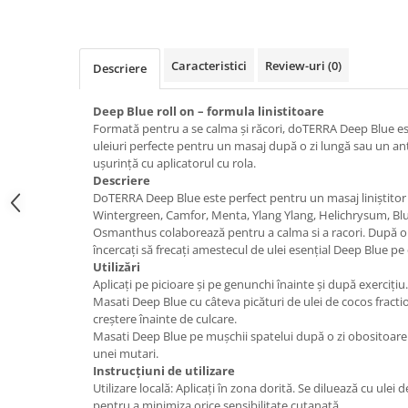
Caracteristici
Review-uri
(0)
Descriere
Deep Blue roll on – formula linistitoare
Formată pentru a se calma și răcori, doTERRA Deep Blue e
uleiuri perfecte pentru un masaj după o zi lungă sau un an
ușurință cu aplicatorul cu rola.
Descriere
DoTERRA Deep Blue este perfect pentru un masaj liniștitor 
Wintergreen, Camfor, Menta, Ylang Ylang, Helichrysum, Blu
Osmanthus colaborează pentru a calma si a racori. După o
încercați să frecați amestecul de ulei esențial Deep Blue pe 
Utilizări
Aplicați pe picioare și pe genunchi înainte și după exercițiu.
Masati Deep Blue cu câteva picături de ulei de cocos fractio
creștere înainte de culcare.
Masati Deep Blue pe mușchii spatelui după o zi obositoare
unei mutari.
Instrucțiuni de utilizare
Utilizare locală: Aplicați în zona dorită. Se diluează cu ul
pentru a minimiza orice sensibilitate cutanată.