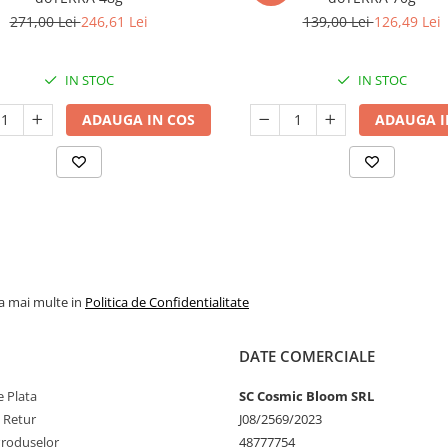
271,00 Lei
246,61 Lei
139,00 Lei
126,49 Lei
IN STOC
IN STOC
ADAUGA IN COS
ADAUGA I
la mai multe in
Politica de Confidentialitate
DATE COMERCIALE
 Plata
SC Cosmic Bloom SRL
e Retur
J08/2569/2023
Produselor
48777754