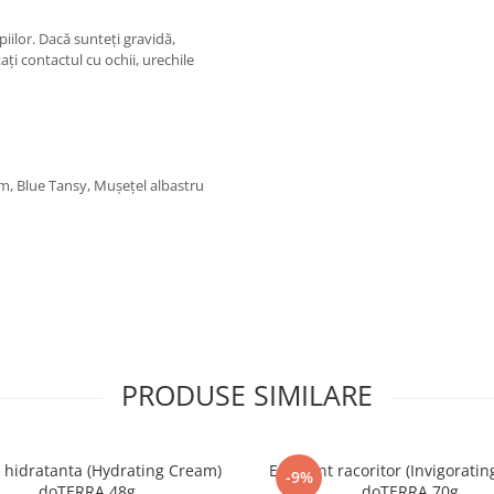
piilor. Dacă sunteți gravidă,
ați contactul cu ochii, urechile
m, Blue Tansy, Mușețel albastru
PRODUSE SIMILARE
hidratanta (Hydrating Cream)
Exfoliant racoritor (Invigoratin
-9%
doTERRA 48g
doTERRA 70g