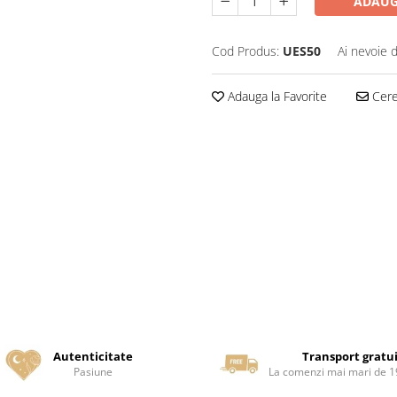
ADAUG
Cod Produs:
UES50
Ai nevoie 
Adauga la Favorite
Cere 
Autenticitate
Transport gratu
Pasiune
La comenzi mai mari de 19