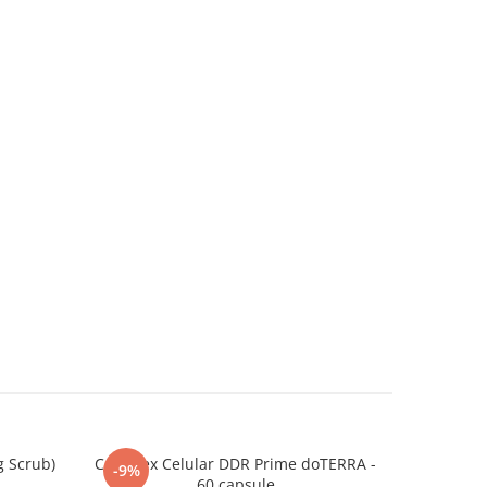
g Scrub)
Complex Celular DDR Prime doTERRA -
doTERRA
-9%
-9%
60 capsule
complex p