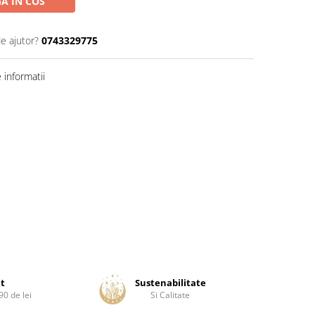
A IN COS
de ajutor?
0743329775
informatii
it
Sustenabilitate
0 de lei
Si Calitate