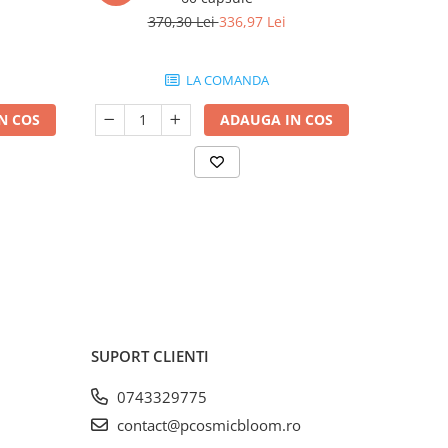
370,30 Lei
336,97 Lei
6
LA COMANDA
N COS
ADAUGA IN COS
SUPORT CLIENTI
0743329775
contact@pcosmicbloom.ro