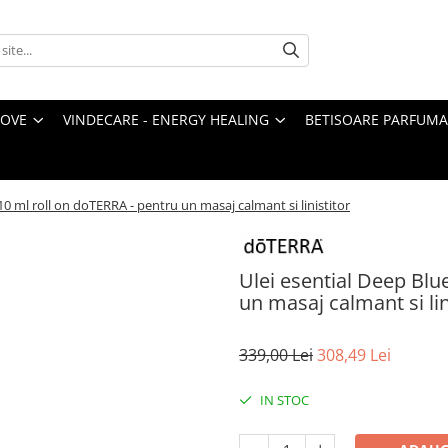
LOVE
VINDECARE - ENERGY HEALING
BETISOARE PARFUMA
10 ml roll on doTERRA - pentru un masaj calmant si linistitor
Ulei esential Deep Blu
un masaj calmant si lin
339,00 Lei
308,49 Lei
IN STOC