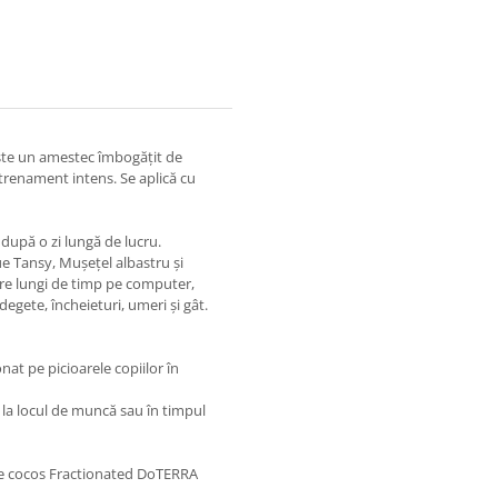
ste un amestec îmbogățit de
trenament intens. Se aplică cu
după o zi lungă de lucru.
e Tansy, Mușețel albastru și
re lungi de timp pe computer,
degete, încheieturi, umeri și gât.
nat pe picioarele copiilor în
 la locul de muncă sau în timpul
ei de cocos Fractionated DoTERRA