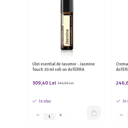
Ulei esential de Iasomie - Jasmine
Crema 
Touch 10 ml roll-on doTERRA
doTER
309,40 Lei
246,6
340,00 Lei
In stoc
In 