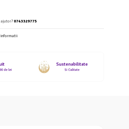
 ajutor?
0743329775
informatii
uit
Sustenabilitate
0 de lei
Si Calitate