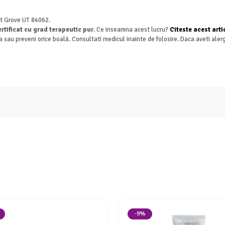
nt Grove UT 84062.
rtificat cu grad terapeutic pur
. Ce inseamna acest lucru?
Citeste acest arti
a sau preveni orice boală. Consultati medicul inainte de folosire. Daca aveti aler
-9%