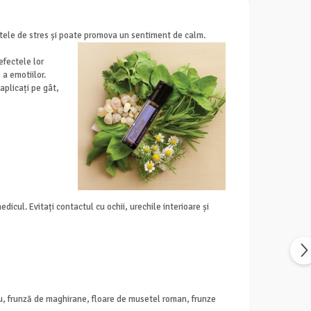
ntele de stres și poate promova un sentiment de calm.
efectele lor
 a emotiilor.
aplicați pe gât,
dicul. Evitați contactul cu ochii, urechile interioare și
ru, frunză de maghirane, floare de musetel roman, frunze