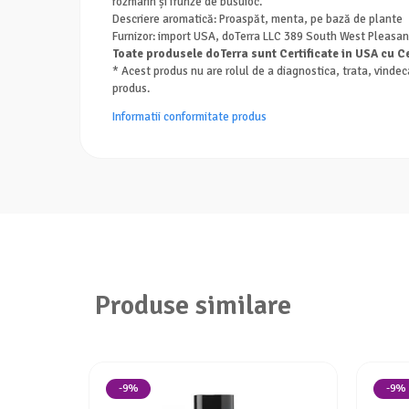
rozmarin și frunze de busuioc.
Descriere aromatică: Proaspăt, menta, pe bază de plante
Furnizor: import USA, doTerra LLC 389 South West Pleasa
Toate produsele doTerra sunt Certificate in USA cu Ce
* Acest produs nu are rolul de a diagnostica, trata, vindec
produs.
Informatii conformitate produs
Produse similare
-9%
-9%