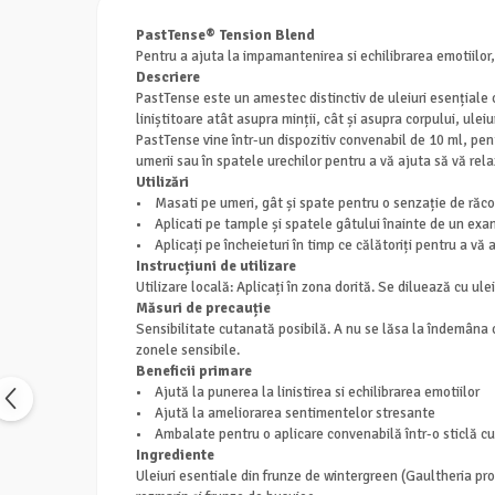
PastTense® Tension Blend
Pentru a ajuta la impamantenirea si echilibrarea emotiilo
Descriere
PastTense este un amestec distinctiv de uleiuri esențiale c
liniștitoare atât asupra minții, cât și asupra corpului, ul
PastTense vine într-un dispozitiv convenabil de 10 ml, pentr
umerii sau în spatele urechilor pentru a vă ajuta să vă rela
Utilizări
• Masati pe umeri, gât și spate pentru o senzație de răcori
• Aplicati pe tample și spatele gâtului înainte de un exa
• Aplicați pe încheieturi în timp ce călătoriți pentru a vă a
Instrucțiuni de utilizare
Utilizare locală: Aplicați în zona dorită. Se diluează cu u
Măsuri de precauție
Sensibilitate cutanată posibilă. A nu se lăsa la îndemâna co
zonele sensibile.
Beneficii primare
• Ajută la punerea la linistirea si echilibrarea emotiilor
• Ajută la ameliorarea sentimentelor stresante
• Ambalate pentru o aplicare convenabilă într-o sticlă cu
Ingrediente
Uleiuri esentiale din frunze de wintergreen (Gaultheria pr