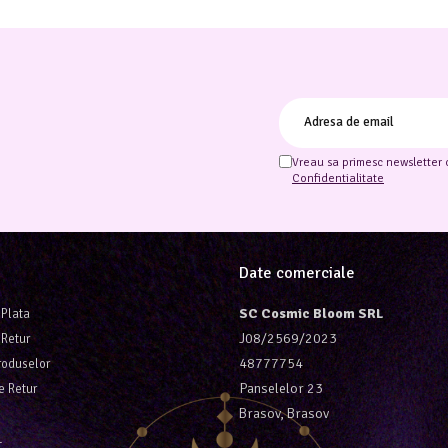
Vreau sa primesc newsletter 
Confidentialitate
Date comerciale
SC Cosmic Bloom SRL
Plata
J08/2569/2023
 Retur
48777754
roduselor
Panselelor 23
e Retur
Brasov, Brasov
L