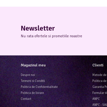
Newsletter
Nu rata ofertele si promotiile noastre
Magazinul meu
Clienti
Despre noi
Metode de 
Termeni si Conditii
Politica de
Politica de Confidentialitate
Garantia P
Politica de livrare
Formular d
Contact
ANPC
ANPC - SA