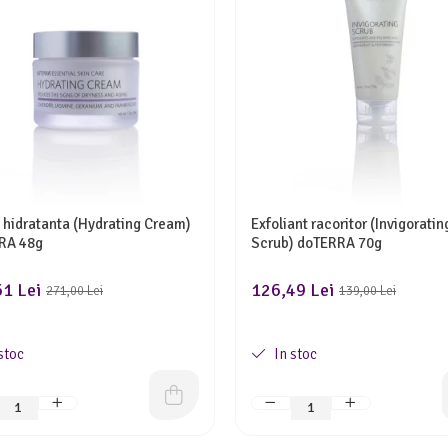
hidratanta (Hydrating Cream)
Exfoliant racoritor (Invigoratin
RA 48g
Scrub) doTERRA 70g
1 Lei
126,49 Lei
271,00 Lei
139,00 Lei
stoc
In stoc