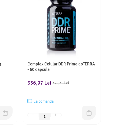
g
Complex Celular DDR Prime doTERRA
doTERRA L
- 60 capsule
complex 
si vitalit
336,97 Lei
636,09 
370,30 Lei
La comanda
La co