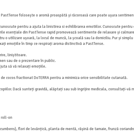
r, PastTense folosește o aromă proaspătă și răcoroasă care poate ușura sentime
unoscute pentru a ajuta la linistirea si echilibrarea emotiilor. Cunoscute pentru 
eiurile esențiale din PastTense rapid promovează sentimente de relaxare și calmare
u o utilizare ușoară, la locul de muncă, la școală sau la domiciliu. Pur și simplu 
xați emoțiile în timp ce respirați aroma distinctivă a PastTense.
re, liniștitoare.
men sau de o prezentare în public.
juta să vă relaxați emoțiile.
lei de cocos fractionat DoTERRA pentru a minimiza orice sensibilitate cutanată.
piilor. Dacă sunteți gravidă, alăptați sau sub ingrijire medicala, consultați-vă me
 roll-on
ocumbens), flori de levănțică, planta de mentă, rășină de tamaie, frunză coriand