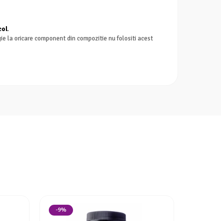
col
.
gie la oricare component din compozitie nu folositi acest
-9%
-9%